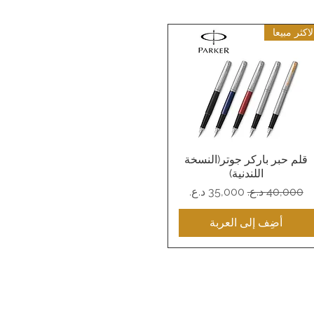
لاكثر مبيعا
قلم حبر باركر جوتر(النسخة
العرض السريع
اللندنية)
سعر عادي
سعر البيع
أضِف إلى العربة