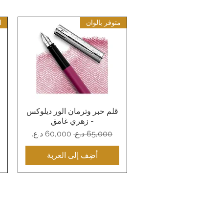
متوفر بالوان
ا
قلم حبر وترمان الور ديلوكس
العرض السريع
- زهري غامق
سعر عادي
سعر البيع
أضِف إلى العربة